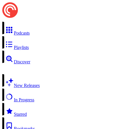
Podcasts
Playlists
Discover
New Releases
In Progress
Starred
Bookmarks