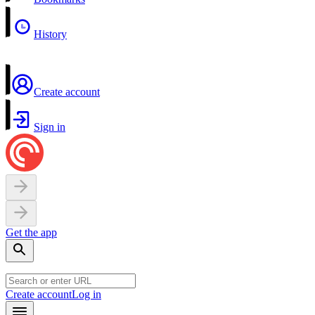
History
Create account
Sign in
Get the app
Create account
Log in