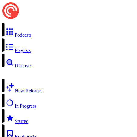
Podcasts
Playlists
Discover
New Releases
In Progress
Starred
Bookmarks