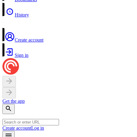
History
Create account
Sign in
Get the app
Create account
Log in