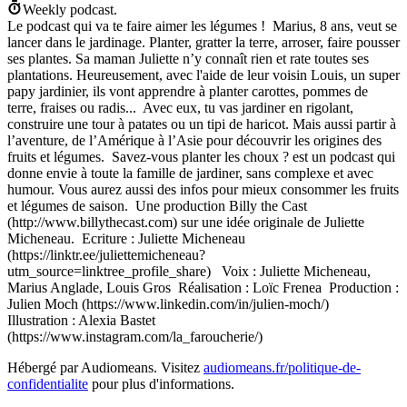
Weekly podcast.
Le podcast qui va te faire aimer les légumes ! Marius, 8 ans, veut se
lancer dans le jardinage. Planter, gratter la terre, arroser, faire pousser
ses plantes. Sa maman Juliette n’y connaît rien et rate toutes ses
plantations. Heureusement, avec l'aide de leur voisin Louis, un super
papy jardinier, ils vont apprendre à planter carottes, pommes de
terre, fraises ou radis... Avec eux, tu vas jardiner en rigolant,
construire une tour à patates ou un tipi de haricot. Mais aussi partir à
l’aventure, de l’Amérique à l’Asie pour découvrir les origines des
fruits et légumes. Savez-vous planter les choux ? est un podcast qui
donne envie à toute la famille de jardiner, sans complexe et avec
humour. Vous aurez aussi des infos pour mieux consommer les fruits
et légumes de saison. Une production Billy the Cast
(http://www.billythecast.com) sur une idée originale de Juliette
Micheneau. Ecriture : Juliette Micheneau
(https://linktr.ee/juliettemicheneau?
utm_source=linktree_profile_share) Voix : Juliette Micheneau,
Marius Anglade, Louis Gros Réalisation : Loïc Frenea Production :
Julien Moch (https://www.linkedin.com/in/julien-moch/)
Illustration : Alexia Bastet
(https://www.instagram.com/la_faroucherie/)
Hébergé par Audiomeans. Visitez
audiomeans.fr/politique-de-
confidentialite
pour plus d'informations.