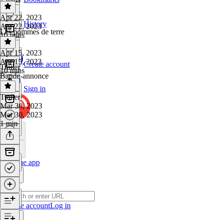
Apr 22, 2023
History
Apr 22, 2023
Les pommes de terre
10 mins
Apr 15, 2023
Apr 15, 2023
Create account
Trailer
10 mins
Bande-annonce
Sign in
Trailer
·
Mar 30, 2023
Mar 30, 2023
1 min
Get the app
Create account
Log in