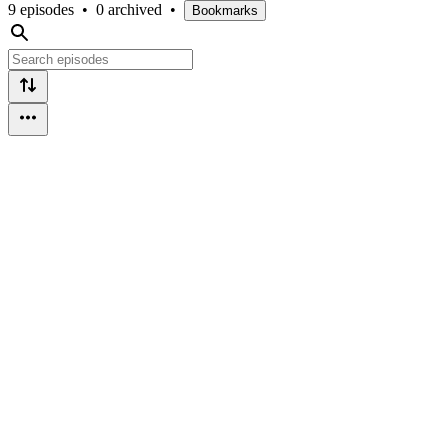
9 episodes
•
0 archived
•
Bookmarks