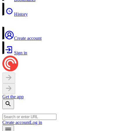
History
Create account
Sign in
Get the app
Create account
Log in