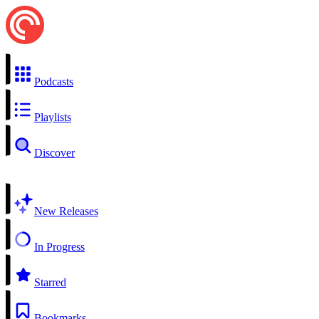
Podcasts
Playlists
Discover
New Releases
In Progress
Starred
Bookmarks