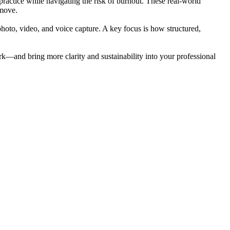
actice while navigating the risk of burnout. These real-world
 move.
hoto, video, and voice capture. A key focus is how structured,
ork—and bring more clarity and sustainability into your professional