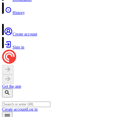
History
Create account
Sign in
Get the app
Create account
Log in