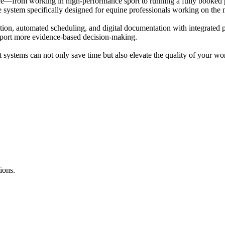
e—from working in high-performance sport to running a fully booked pr
ne system specifically designed for equine professionals working on the
tion, automated scheduling, and digital documentation with integrated p
upport more evidence-based decision-making.
t systems can not only save time but also elevate the quality of your w
ions.