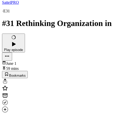
SattelPRO
·
E31
#31 Rethinking Organization in
Play episode
June 1
59 mins
Bookmarks