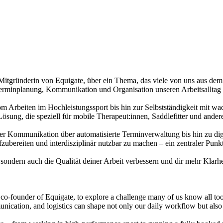
 Mitgründerin von Equigate, über ein Thema, das viele von uns aus d
rminplanung, Kommunikation und Organisation unseren Arbeitsalltag b
 vom Arbeiten im Hochleistungssport bis hin zur Selbstständigkeit mit
ösung, die speziell für mobile Therapeut:innen, Saddlefitter und ander
rter Kommunikation über automatisierte Terminverwaltung bis hin zu di
fzubereiten und interdisziplinär nutzbar zu machen – ein zentraler Pun
 sondern auch die Qualität deiner Arbeit verbessern und dir mehr Klarh
 co-founder of Equigate, to explore a challenge many of us know all t
ication, and logistics can shape not only our daily workflow but also