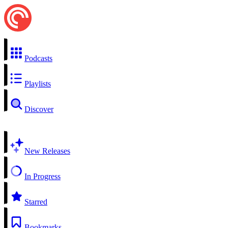
Podcasts
Playlists
Discover
New Releases
In Progress
Starred
Bookmarks