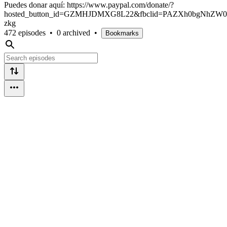
Puedes donar aquí: https://www.paypal.com/donate/?
hosted_button_id=GZMHJDMXG8L22&fbclid=PAZXh0bgNhZW
zkg
472 episodes
•
0 archived
•
Bookmarks