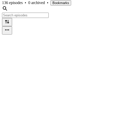
136 episodes
•
0 archived
•
Bookmarks