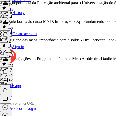
#15: A importância da Educação ambiental para a Universalização do
June 13
12 mins
History
S4 E15
·
S4 E14
June 5
#14: Aula bônus do curso MND: Introdução e Aprofundamento - com os
June 5
40 mins
S4 E14
·
Create account
S4 E13
June 4
#13: Higiene das mãos: importância para a saúde - Dra. Rebecca Saa
June 4
43 mins
Sign in
S4 E13
·
S4 E12
June 4
#12: Unicef, ações do Programa de Clima e Meio Ambiente - Danilo Mo
June 4
24 mins
S4 E12
·
May 28
May 28
25 mins
Get the app
Create account
Log in