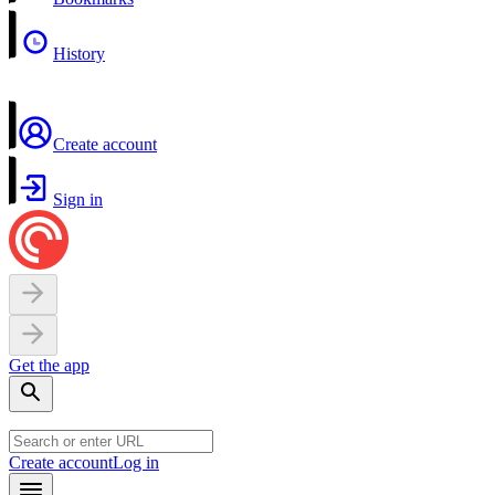
History
Create account
Sign in
Get the app
Create account
Log in