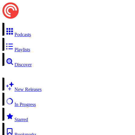
Podcasts
Playlists
Discover
New Releases
In Progress
Starred
Bookmarks