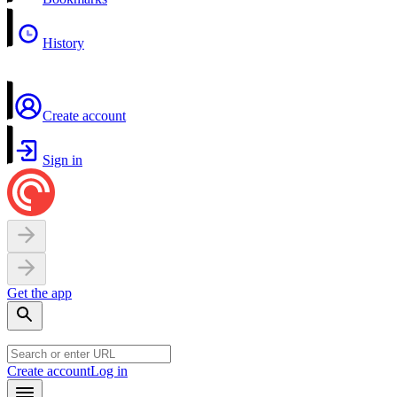
History
Create account
Sign in
Get the app
Create account
Log in