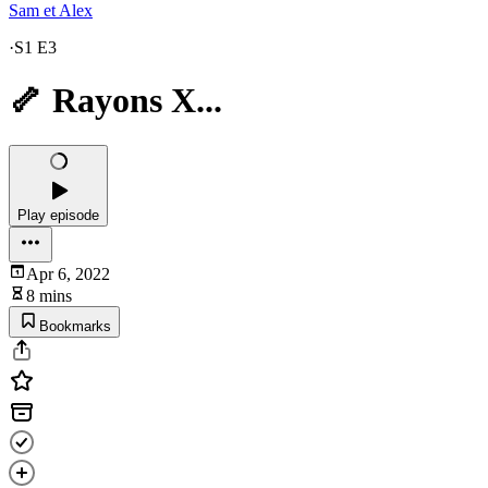
Sam et Alex
·
S1 E3
🦴 Rayons X...
Play episode
Apr 6, 2022
8 mins
Bookmarks