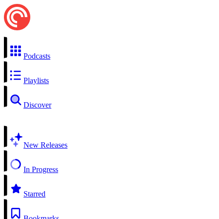
Podcasts
Playlists
Discover
New Releases
In Progress
Starred
Bookmarks