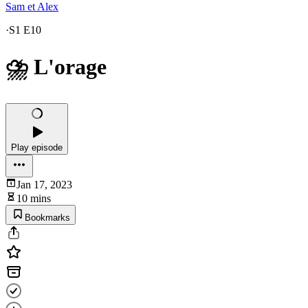
Sam et Alex
·
S1 E10
⛈️ L'orage
Play episode
Jan 17, 2023
10 mins
Bookmarks