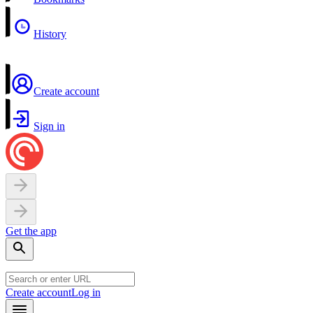
History
Create account
Sign in
Get the app
Create account
Log in