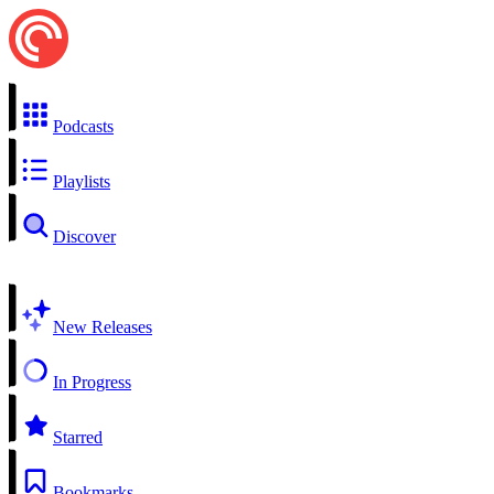
Podcasts
Playlists
Discover
New Releases
In Progress
Starred
Bookmarks