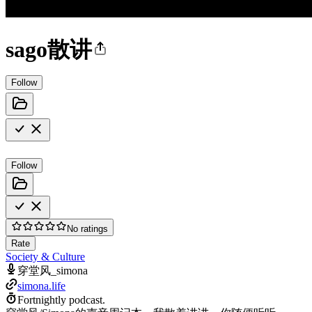
sago散讲
Follow
Follow
No ratings
Rate
Society & Culture
穿堂风_simona
simona.life
Fortnightly podcast.