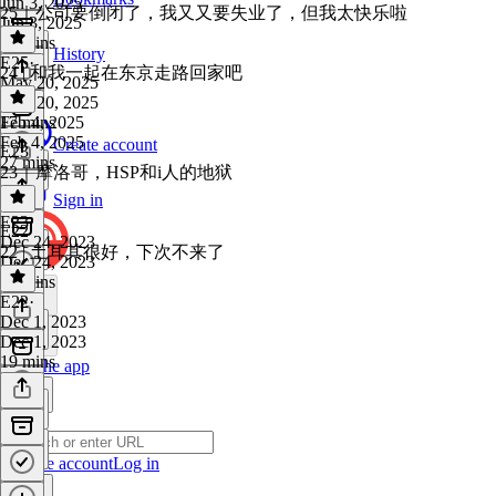
Jun 3, 2025
25｜公司要倒闭了，我又又要失业了，但我太快乐啦
Jun 3, 2025
14 mins
History
E25
·
24 | 和我一起在东京走路回家吧
May 20, 2025
May 20, 2025
17 mins
Feb 4, 2025
Feb 4, 2025
Create account
E23
27 mins
23｜摩洛哥，HSP和i人的地狱
Sign in
E23
·
E22
Dec 24, 2023
22 | 土耳其很好，下次不来了
Dec 24, 2023
19 mins
E22
·
Dec 1, 2023
Dec 1, 2023
19 mins
Get the app
Create account
Log in