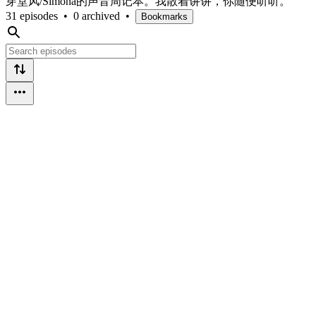
穿堂风/Simona的声音周记本。我散着讲讲，你随便听听。
31 episodes
•
0 archived
•
Bookmarks