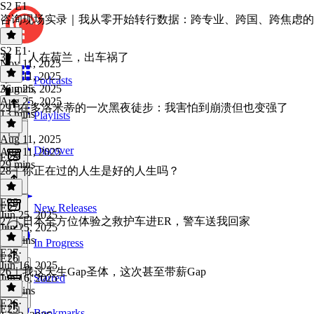
S2 E1
咨询现场实录｜我从零开始转行数据：跨专业、跨国、跨焦虑的
S2 E1
·
30 ｜ 人在荷兰，出车祸了
Nov 11, 2025
Nov 11, 2025
Podcasts
36 mins
Aug 25, 2025
Aug 25, 2025
29 | 在多洛米蒂的一次黑夜徒步：我害怕到崩溃但也变强了
13 mins
Playlists
Aug 11, 2025
Discover
Aug 11, 2025
E28
29 mins
28｜你正在过的人生是好的人生吗？
E28
·
E27
New Releases
Jun 25, 2025
27｜日本全方位体验之救护车进ER，警车送我回家
Jun 25, 2025
26 mins
In Progress
E27
·
E26
Jun 16, 2025
26｜我这天生Gap圣体，这次甚至带薪Gap
Jun 16, 2025
Starred
20 mins
E26
·
E25
Bookmarks