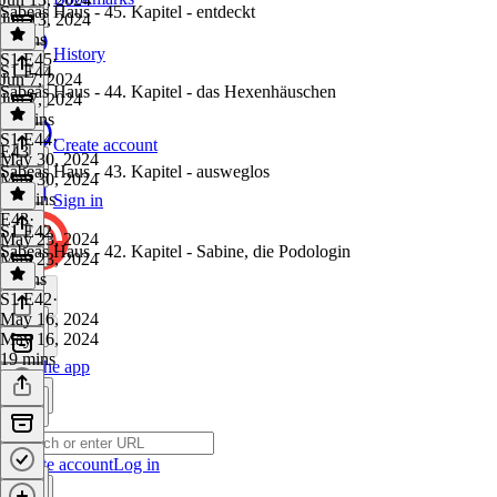
Sabeas Haus - 45. Kapitel - entdeckt
Jun 13, 2024
8 mins
History
S1 E45
·
S1 E44
Jun 7, 2024
Sabeas Haus - 44. Kapitel - das Hexenhäuschen
Jun 7, 2024
11 mins
S1 E44
·
Create account
E43
May 30, 2024
Sabeas Haus - 43. Kapitel - ausweglos
May 30, 2024
12 mins
Sign in
E43
·
S1 E42
May 23, 2024
Sabeas Haus - 42. Kapitel - Sabine, die Podologin
May 23, 2024
5 mins
S1 E42
·
May 16, 2024
May 16, 2024
19 mins
Get the app
Create account
Log in