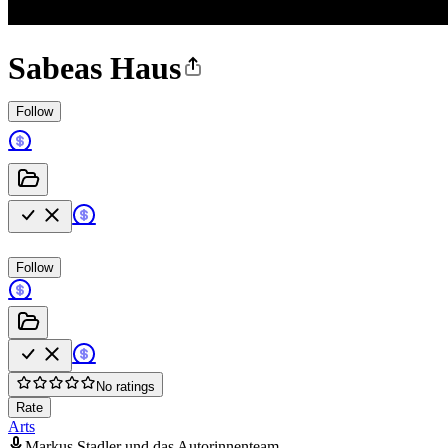
Sabeas Haus
Follow
Follow
No ratings
Rate
Arts
Markus Stadler und das Autorinnenteam