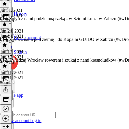
Jul 31, 2021
History
Jul 31, 2021
014. Spłyń z nami podziemną rzeką - w Sztolni Luiza w Zabrzu (#wD
1h 33m
Jun 24, 2021
Jun 24, 2021
Create account
013. Zjedź z nami pod ziemię - do Kopalni GUIDO w Zabrzu (#wDro
53 mins
Jun 17, 2021
Sign in
Jun 17, 2021
012. Zwiedzaj Wrocław rowerem i szukaj z nami krasnoludków (#wD
48 mins
Jun 11, 2021
Jun 11, 2021
59 mins
Get the app
Create account
Log in