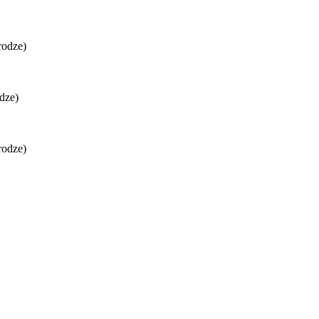
rodze)
dze)
rodze)