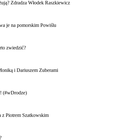
óżują? Zdradza Włodek Raszkiewicz
ywa je na pomorskim Powiślu
rto zwiedzić?
Moniką i Dariuszem Zuberami
rę! (#wDrodze)
a z Piotrem Szatkowskim
?