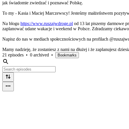
jak świadomie zwiedzać i poznawać Polskę.
To my - Kasia i Maciej Marczewscy! Jesteśmy małżeństwem pozytywn
Na blogu
https://www.ruszajwdroge.pl
od 13 lat piszemy darmowe prz
zaplanować udane wakacje i weekend w Polsce. Zdradzamy ciekawostk
Napisz do nas w mediach społecznościowych na profilach @ruszajwd
Mamy nadzieję, że zostaniesz z nami na dłużej i że zaplanujesz dzies
21 episodes
•
0 archived
•
Bookmarks