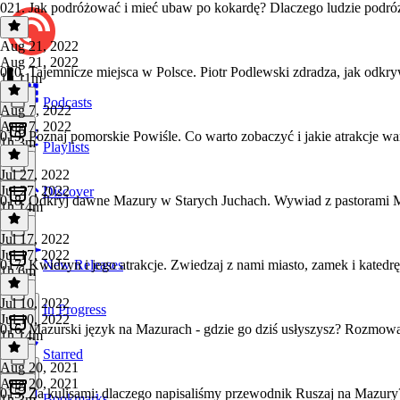
021. Jak podróżować i mieć ubaw po kokardę? Dlaczego ludzie podr
Aug 21, 2022
Aug 21, 2022
020. Tajemnicze miejsca w Polsce. Piotr Podlewski zdradza, jak odkr
1h 11m
Podcasts
Aug 7, 2022
Aug 7, 2022
019. Poznaj pomorskie Powiśle. Co warto zobaczyć i jakie atrakcje wa
1h 3m
Playlists
Jul 27, 2022
Jul 27, 2022
Discover
018. Odkryj dawne Mazury w Starych Juchach. Wywiad z pastorami 
1h 14m
Jul 17, 2022
Jul 17, 2022
017. Kwidzyn i jego atrakcje. Zwiedzaj z nami miasto, zamek i kated
New Releases
1h 6m
Jul 10, 2022
In Progress
Jul 10, 2022
016. Mazurski język na Mazurach - gdzie go dziś usłyszysz? Rozmow
1h 14m
Starred
Aug 20, 2021
Aug 20, 2021
015. Za kulisami: dlaczego napisaliśmy przewodnik Ruszaj na Mazury
Bookmarks
1h 3m