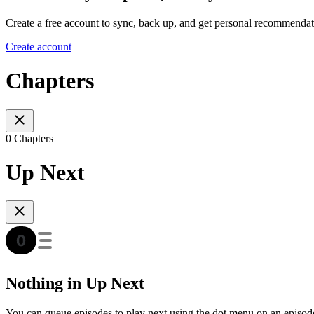
Create a free account to sync, back up, and get personal recommendat
Create account
Chapters
0 Chapters
Up Next
Nothing in Up Next
You can queue episodes to play next using the dot menu on an episod