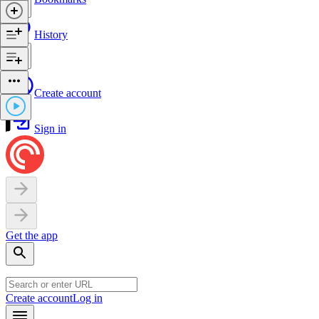
History
Create account
Sign in
Get the app
Create account
Log in