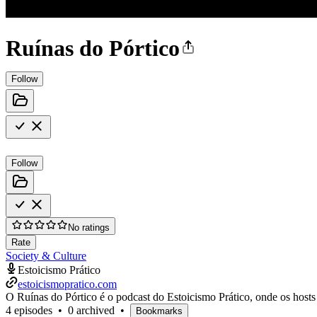
Ruínas do Pórtico
Follow
Follow
No ratings
Rate
Society & Culture
Estoicismo Prático
estoicismopratico.com
O Ruínas do Pórtico é o podcast do Estoicismo Prático, onde os hosts
4 episodes
•
0 archived
•
Bookmarks