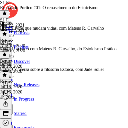
S1 E1
Ruínas do Pórtico #01: O renascimento do Estoicismo
S1 E1
·
Bonus
Mar 22, 2021
Extra: Livros que mudam vidas, com Mateus R. Carvalho
Mar 22, 2021
Podcasts
42 mins
Bonus
·
Bonus
Aug 10, 2020
Playlists
Extra: Um papo com Mateus R. Carvalho, do Estoicismo Prático
Aug 10, 2020
42 mins
Bonus
·
Discover
Bonus
Jul 28, 2020
Extra: Conversa sobre a filosofia Estoica, com Jade Soller
Jul 28, 2020
49 mins
Bonus
·
New Releases
Jul 16, 2020
Jul 16, 2020
1h 20m
In Progress
Starred
Bookmarks