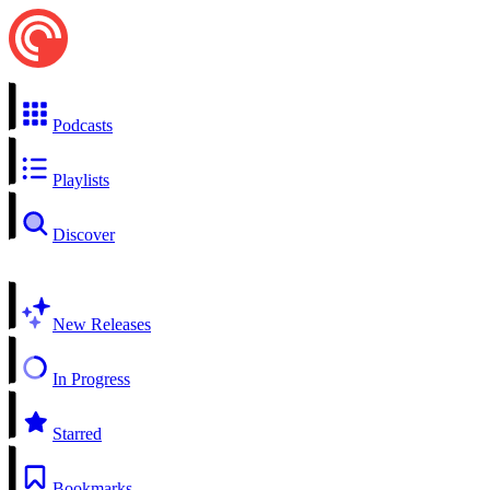
Podcasts
Playlists
Discover
New Releases
In Progress
Starred
Bookmarks