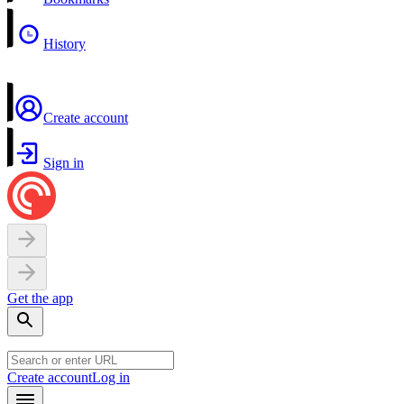
History
Create account
Sign in
Get the app
Create account
Log in