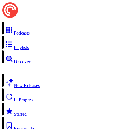
Podcasts
Playlists
Discover
New Releases
In Progress
Starred
Bookmarks