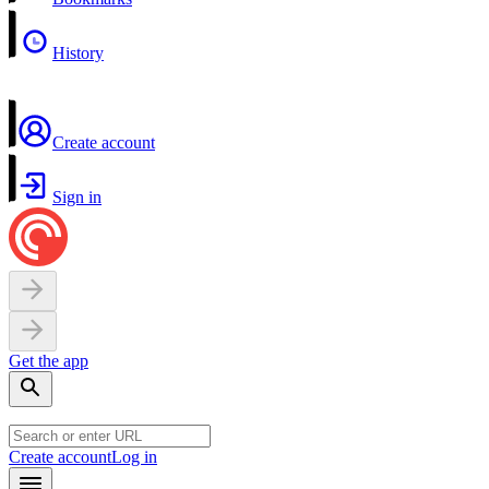
History
Create account
Sign in
Get the app
Create account
Log in