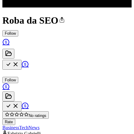
Roba da SEO
Follow
Follow
No ratings
Rate
Business
Tech
News
Fabrizio Gabrielli