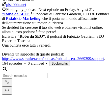
pistakkio.net
Fortnightly podcast.
Next episode on
Friday, August 21
.
"Roba da SEO"
è il podcast di Fabrizio Gabrielli, CEO & Founder
di
Pistakkio Marketing
, che ti porta nel mondo affascinante
dell'ottimizzazione sui motori di ricerca.
Se desideri far crescere il tuo sito web e ottenere visibilità online,
allora questo podcast è fatto per te!
Iscriviti a
"Roba da SEO"
, il podcast di Fabrizio Gabrielli, SEO
Expert in Toscana.
Una puntata esce tutti i venerdì.
Diventa un supporter di questo podcast:
https://www.spreaker.com/podcast/roba-da-seo--2669399/support
.
164 episodes
•
0 archived
•
Bookmarks