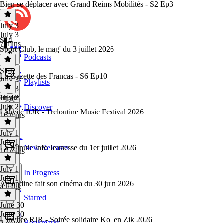
Bien se déplacer avec Grand Reims Mobilités - S2 Ep3
July 3
July 3
S14
7 mins
Sport Club, le mag' du 3 juillet 2026
Podcasts
S14
·
La Gazette des Francas - S6 Ep10
July 3
Playlists
July 3
1h 4m
July 2
July 2
Discover
L'invité RJR - Treloutine Music Festival 2026
16 mins
July 1
July 1
La Minute Info Jeunesse du 1er juillet 2026
New Releases
10 mins
July 1
In Progress
July 1
Amandine fait son cinéma du 30 juin 2026
4 mins
Starred
June 30
June 30
L'invitée RJR - Soirée solidaire Kol en Zik 2026
Bookmarks
3 mins