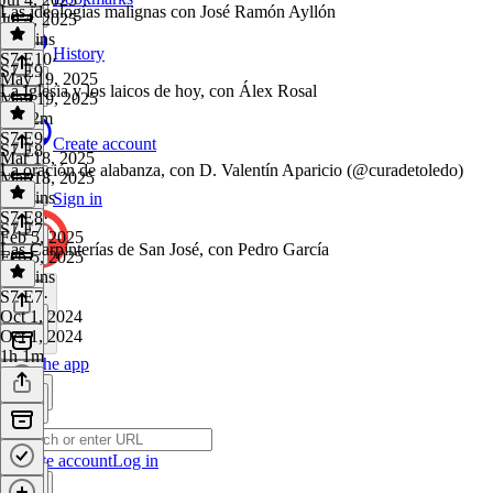
Las ideologías malignas con José Ramón Ayllón
Jul 4, 2025
58 mins
History
S7 E10
·
S7 E9
May 19, 2025
La Iglesia y los laicos de hoy, con Álex Rosal
May 19, 2025
1h 22m
S7 E9
·
Create account
S7 E8
Mar 18, 2025
La oración de alabanza, con D. Valentín Aparicio (@curadetoledo)
Mar 18, 2025
43 mins
Sign in
S7 E8
·
S7 E7
Feb 5, 2025
Las Carpinterías de San José, con Pedro García
Feb 5, 2025
44 mins
S7 E7
·
Oct 1, 2024
Oct 1, 2024
1h 1m
Get the app
Create account
Log in