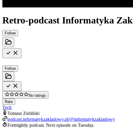
Retro-podcast Informatyka Za
Follow
Follow
No ratings
Rate
Tech
Tomasz Zieliński
podcast.informatykzakladowy.pl/@informatykzakladowy
Fortnightly podcast.
Next episode on
Tuesday
.