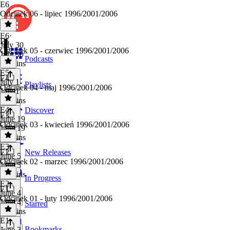
E6
Odcinek 06 - lipiec 1996/2001/2006
E6
·
E5
July 30
Odcinek 05 - czerwiec 1996/2001/2006
July 30
Podcasts
46 mins
E5
·
E4
July 1
Playlists
Odcinek 04 - maj 1996/2001/2006
July 1
37 mins
E4
·
Discover
E3
June 19
Odcinek 03 - kwiecień 1996/2001/2006
June 19
35 mins
E3
·
E2
New Releases
June 5
Odcinek 02 - marzec 1996/2001/2006
June 5
36 mins
In Progress
E2
·
E1
June 4
Odcinek 01 - luty 1996/2001/2006
June 4
Starred
39 mins
E1
·
Bookmarks
June 3