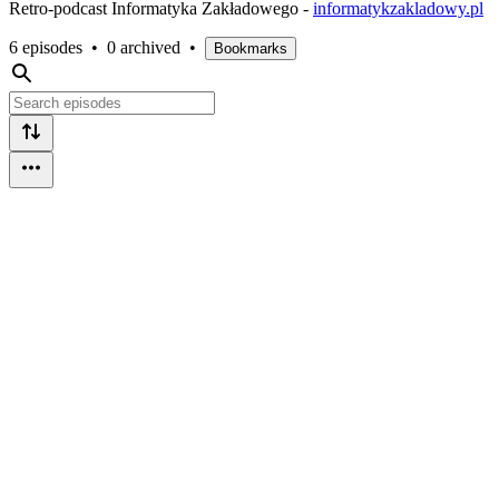
Retro-podcast Informatyka Zakładowego -
informatykzakladowy.pl
6 episodes
•
0 archived
•
Bookmarks