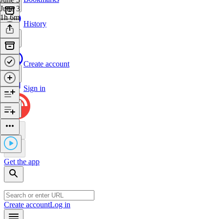
June 3
1h 6m
History
Create account
Sign in
Get the app
Create account
Log in