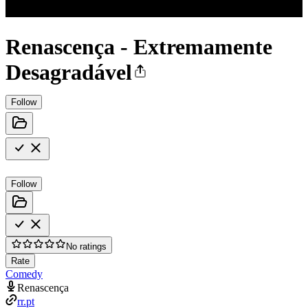
Renascença - Extremamente
Desagradável
Follow
Follow
No ratings
Rate
Comedy
Renascença
rr.pt