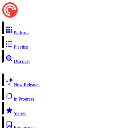
Podcasts
Playlists
Discover
New Releases
In Progress
Starred
Bookmarks