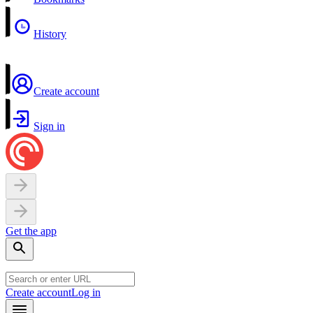
History
Create account
Sign in
Get the app
Create account
Log in