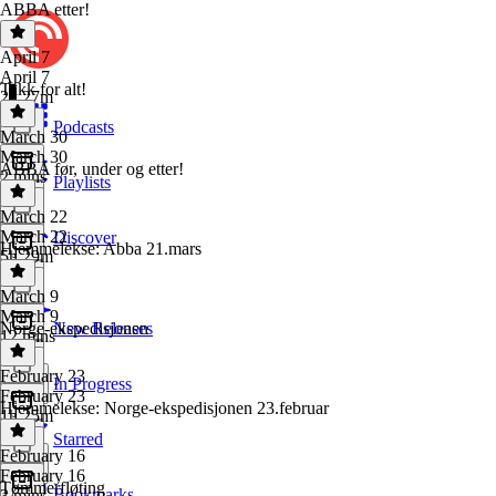
ABBA etter!
April 7
April 7
Takk for alt!
2h 27m
Podcasts
March 30
March 30
ABBA før, under og etter!
2 mins
Playlists
March 22
March 22
Discover
Hjemmelekse: Abba 21.mars
5h 29m
March 9
March 9
Norge-ekspedisjonen
New Releases
12 mins
February 23
In Progress
February 23
Hjemmelekse: Norge-ekspedisjonen 23.februar
1h 25m
Starred
February 16
February 16
Tømmerfløting
Bookmarks
3 mins