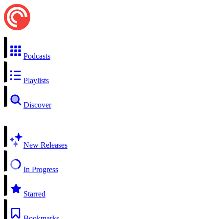
Podcasts
Playlists
Discover
New Releases
In Progress
Starred
Bookmarks