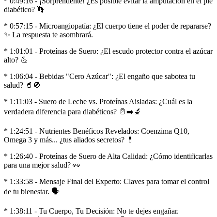
* 0:49:16 - ¡Sorprendente! ¿Es posible evitar la amputación en el pie
diabético? 👣
* 0:57:15 - Microangiopatía: ¿El cuerpo tiene el poder de repararse?
✨ La respuesta te asombrará.
* 1:01:01 - Proteínas de Suero: ¿El escudo protector contra el azúcar
alto? 💪
* 1:06:04 - Bebidas "Cero Azúcar": ¿El engaño que sabotea tu
salud? 🥤🚫
* 1:11:03 - Suero de Leche vs. Proteínas Aisladas: ¿Cuál es la
verdadera diferencia para diabéticos? 🥛➡️🔬
* 1:24:51 - Nutrientes Benéficos Revelados: Coenzima Q10,
Omega 3 y más... ¿tus aliados secretos? 💊
* 1:26:40 - Proteínas de Suero de Alta Calidad: ¿Cómo identificarlas
para una mejor salud? 👀
* 1:33:58 - Mensaje Final del Experto: Claves para tomar el control
de tu bienestar. 🗣
* 1:38:11 - Tu Cuerpo, Tu Decisión: No te dejes engañar.