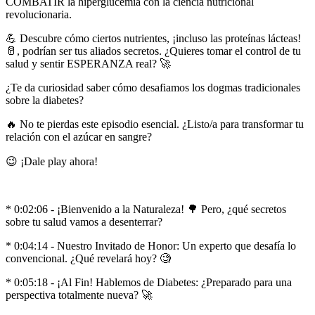
COMBATIR la hiperglucemia con la ciencia nutricional
revolucionaria.
💪 Descubre cómo ciertos nutrientes, ¡incluso las proteínas lácteas!
🥛, podrían ser tus aliados secretos. ¿Quieres tomar el control de tu
salud y sentir ESPERANZA real? 🚀
¿Te da curiosidad saber cómo desafiamos los dogmas tradicionales
sobre la diabetes?
🔥 No te pierdas este episodio esencial. ¿Listo/a para transformar tu
relación con el azúcar en sangre?
😉 ¡Dale play ahora!
* 0:02:06 - ¡Bienvenido a la Naturaleza! 🌳 Pero, ¿qué secretos
sobre tu salud vamos a desenterrar?
* 0:04:14 - Nuestro Invitado de Honor: Un experto que desafía lo
convencional. ¿Qué revelará hoy? 🧐
* 0:05:18 - ¡Al Fin! Hablemos de Diabetes: ¿Preparado para una
perspectiva totalmente nueva? 🚀