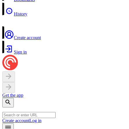
History
Create account
Sign in
Get the app
Create account
Log in