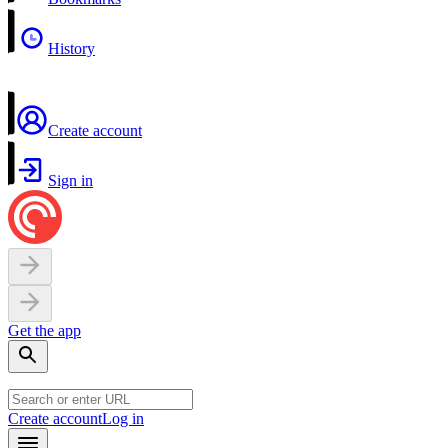
History
Create account
Sign in
Get the app
Create account
Log in