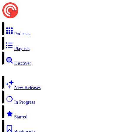
Podcasts
Playlists
Discover
New Releases
In Progress
Starred
Bookmarks