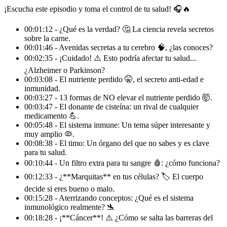
¡Escucha este episodio y toma el control de tu salud! 🎧🔥
00:01:12 - ¿Qué es la verdad? 🤔 La ciencia revela secretos
sobre la carne.
00:01:46 - Avenidas secretas a tu cerebro 🧠, ¿las conoces?
00:02:35 - ¡Cuidado! ⚠️ Esto podría afectar tu salud...
¿Alzheimer o Parkinson?
00:03:08 - El nutriente perdido 🤫, el secreto anti-edad e
inmunidad.
00:03:27 - 13 formas de NO elevar el nutriente perdido 🤯.
00:03:47 - El donante de cisteína: un rival de cualquier
medicamento 💪.
00:05:48 - El sistema inmune: Un tema súper interesante y
muy amplio 🦠.
00:08:38 - El timo: Un órgano del que no sabes y es clave
para tu salud.
00:10:44 - Un filtro extra para tu sangre 🩸: ¿cómo funciona?
00:12:33 - ¿**Marquitas** en tus células? 🏷 El cuerpo
decide si eres bueno o malo.
00:15:28 - Aterrizando conceptos: ¿Qué es el sistema
inmunológico realmente? 🛬
00:18:28 - ¡**Cáncer**! ⚠️ ¿Cómo se salta las barreras del