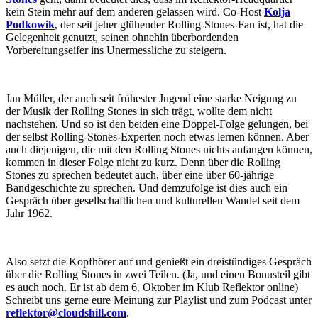
kein Stein mehr auf dem anderen gelassen wird. Co-Host
Kolja
Podkowik
, der seit jeher glühender Rolling-Stones-Fan ist, hat die
Gelegenheit genutzt, seinen ohnehin überbordenden
Vorbereitungseifer ins Unermessliche zu steigern.
Jan Müller, der auch seit frühester Jugend eine starke Neigung zu
der Musik der Rolling Stones in sich trägt, wollte dem nicht
nachstehen. Und so ist den beiden eine Doppel-Folge gelungen, bei
der selbst Rolling-Stones-Experten noch etwas lernen können. Aber
auch diejenigen, die mit den Rolling Stones nichts anfangen können,
kommen in dieser Folge nicht zu kurz. Denn über die Rolling
Stones zu sprechen bedeutet auch, über eine über 60-jährige
Bandgeschichte zu sprechen. Und demzufolge ist dies auch ein
Gespräch über gesellschaftlichen und kulturellen Wandel seit dem
Jahr 1962.
Also setzt die Kopfhörer auf und genießt ein dreistündiges Gespräch
über die Rolling Stones in zwei Teilen. (Ja, und einen Bonusteil gibt
es auch noch. Er ist ab dem 6. Oktober im Klub Reflektor online)
Schreibt uns gerne eure Meinung zur Playlist und zum Podcast unter
reflektor@cloudshill.com
.