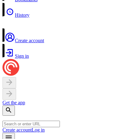
History
Create account
Sign in
Get the app
Create account
Log in