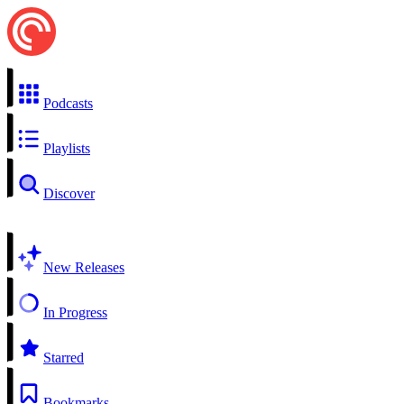
Podcasts
Playlists
Discover
New Releases
In Progress
Starred
Bookmarks