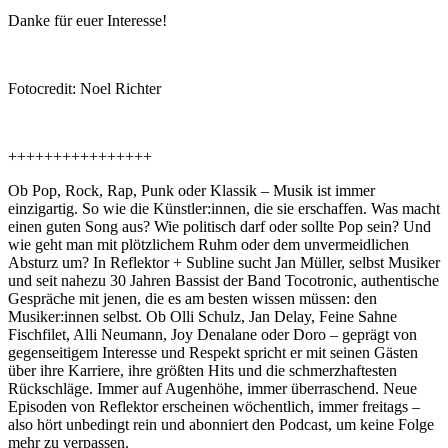
Danke für euer Interesse!
Fotocredit: Noel Richter
++++++++++++++++
Ob Pop, Rock, Rap, Punk oder Klassik – Musik ist immer
einzigartig. So wie die Künstler:innen, die sie erschaffen. Was macht
einen guten Song aus? Wie politisch darf oder sollte Pop sein? Und
wie geht man mit plötzlichem Ruhm oder dem unvermeidlichen
Absturz um? In Reflektor + Subline sucht Jan Müller, selbst Musiker
und seit nahezu 30 Jahren Bassist der Band Tocotronic, authentische
Gespräche mit jenen, die es am besten wissen müssen: den
Musiker:innen selbst. Ob Olli Schulz, Jan Delay, Feine Sahne
Fischfilet, Alli Neumann, Joy Denalane oder Doro – geprägt von
gegenseitigem Interesse und Respekt spricht er mit seinen Gästen
über ihre Karriere, ihre größten Hits und die schmerzhaftesten
Rückschläge. Immer auf Augenhöhe, immer überraschend. Neue
Episoden von Reflektor erscheinen wöchentlich, immer freitags –
also hört unbedingt rein und abonniert den Podcast, um keine Folge
mehr zu verpassen.