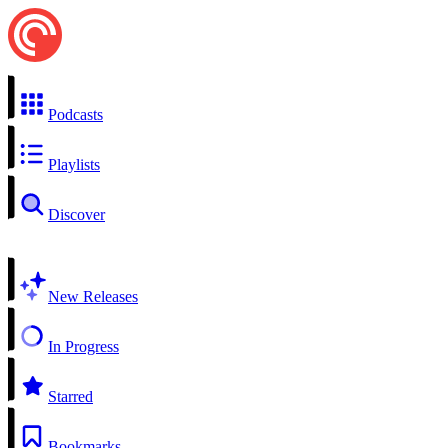
Podcasts
Playlists
Discover
New Releases
In Progress
Starred
Bookmarks