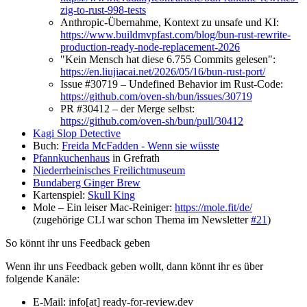
zig-to-rust-998-tests
Anthropic-Übernahme, Kontext zu unsafe und KI:
https://www.buildmvpfast.com/blog/bun-rust-rewrite-
production-ready-node-replacement-2026
"Kein Mensch hat diese 6.755 Commits gelesen":
https://en.liujiacai.net/2026/05/16/bun-rust-port/
Issue #30719 – Undefined Behavior im Rust-Code:
https://github.com/oven-sh/bun/issues/30719
PR #30412 – der Merge selbst:
https://github.com/oven-sh/bun/pull/30412
Kagi Slop Detective
Buch:
Freida McFadden - Wenn sie wüsste
Pfannkuchenhaus
in Grefrath
Niederrheinisches Freilichtmuseum
Bundaberg Ginger Brew
Kartenspiel:
Skull King
Mole – Ein leiser Mac-Reiniger:
https://mole.fit/de/
(zugehörige CLI war schon Thema im Newsletter
#21
)
So könnt ihr uns Feedback geben
Wenn ihr uns Feedback geben wollt, dann könnt ihr es über
folgende Kanäle:
E-Mail: info[at] ready-for-review.dev