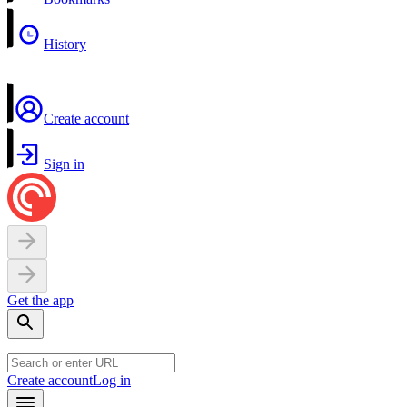
History
Create account
Sign in
Get the app
Create account
Log in