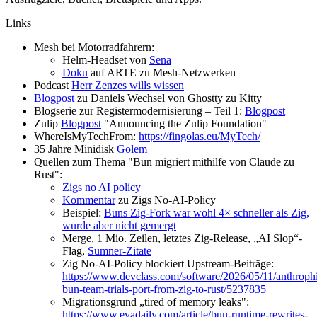
Links
Mesh bei Motorradfahrern:
Helm-Headset von
Sena
Doku
auf ARTE zu Mesh-Netzwerken
Podcast
Herr Zenzes wills wissen
Blogpost
zu Daniels Wechsel von Ghostty zu Kitty
Blogserie zur Registermodernisierung – Teil 1:
Blogpost
Zulip
Blogpost
"Announcing the Zulip Foundation"
WhereIsMyTechFrom:
https://fingolas.eu/MyTech/
35 Jahre Minidisk
Golem
Quellen zum Thema "Bun migriert mithilfe von Claude zu
Rust":
Zigs no AI policy
Kommentar
zu Zigs No-AI-Policy
Beispiel:
Buns Zig-Fork war wohl 4× schneller als Zig,
wurde aber nicht gemergt
Merge, 1 Mio. Zeilen, letztes Zig-Release, „AI Slop“-
Flag,
Sumner-Zitate
Zig No-AI-Policy blockiert Upstream-Beiträge:
https://www.devclass.com/software/2026/05/11/anthrophi
bun-team-trials-port-from-zig-to-rust/5237835
Migrationsgrund „tired of memory leaks":
https://www.evadaily.com/article/bun-runtime-rewrites-