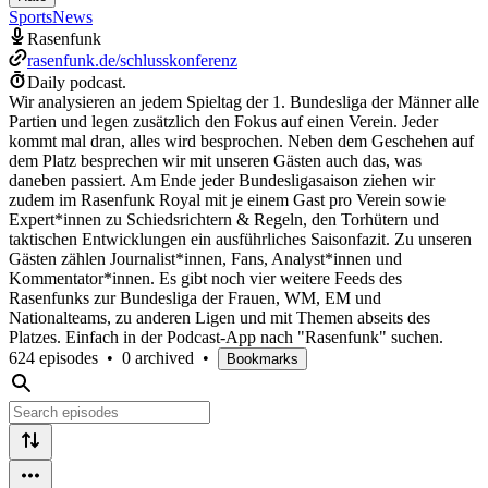
Sports
News
Rasenfunk
rasenfunk.de/schlusskonferenz
Daily podcast.
Wir analysieren an jedem Spieltag der 1. Bundesliga der Männer alle
Partien und legen zusätzlich den Fokus auf einen Verein. Jeder
kommt mal dran, alles wird besprochen. Neben dem Geschehen auf
dem Platz besprechen wir mit unseren Gästen auch das, was
daneben passiert. Am Ende jeder Bundesligasaison ziehen wir
zudem im Rasenfunk Royal mit je einem Gast pro Verein sowie
Expert*innen zu Schiedsrichtern & Regeln, den Torhütern und
taktischen Entwicklungen ein ausführliches Saisonfazit. Zu unseren
Gästen zählen Journalist*innen, Fans, Analyst*innen und
Kommentator*innen. Es gibt noch vier weitere Feeds des
Rasenfunks zur Bundesliga der Frauen, WM, EM und
Nationalteams, zu anderen Ligen und mit Themen abseits des
Platzes. Einfach in der Podcast-App nach "Rasenfunk" suchen.
624 episodes
•
0 archived
•
Bookmarks