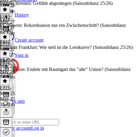
Werder Bremen: Gefühlt abgestiegen (Saisonbilanz 25/26)
May 28
1h 30m
History
E619
·
E618
May 27
FC Bayern: Rekordsaison nur ein Zwischenschritt? (Saisonbilanz
May 27
25/26)
1h 32m
Create account
E617
E618
·
Eintracht Frankfurt: Wie steil ist die Lernkurve? (Saisonbilanz 25/26)
May 27
May 27
Sign in
1h 55m
E617
·
E616
May 26
1. FC Union: Endete mit Baumgart das "alte" Union? (Saisonbilanz
May 26
25/26)
2h 24m
E616
·
May 25
May 25
Get the app
1h 31m
Create account
Log in