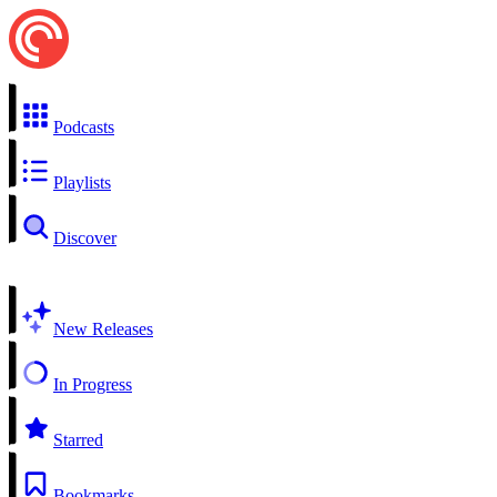
Podcasts
Playlists
Discover
New Releases
In Progress
Starred
Bookmarks