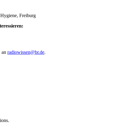
 Hygiene, Freiburg
eressieren:
l an
radiowissen@br.de
.
ions.