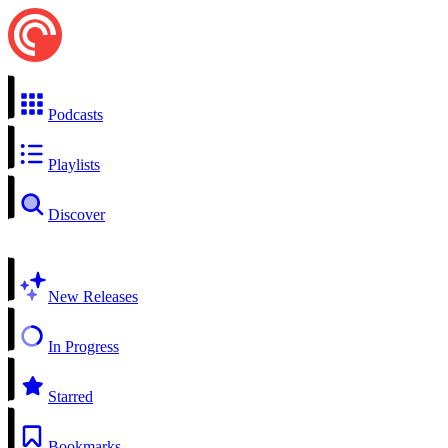
Podcasts
Playlists
Discover
New Releases
In Progress
Starred
Bookmarks