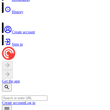
History
Create account
Sign in
Get the app
Create account
Log in