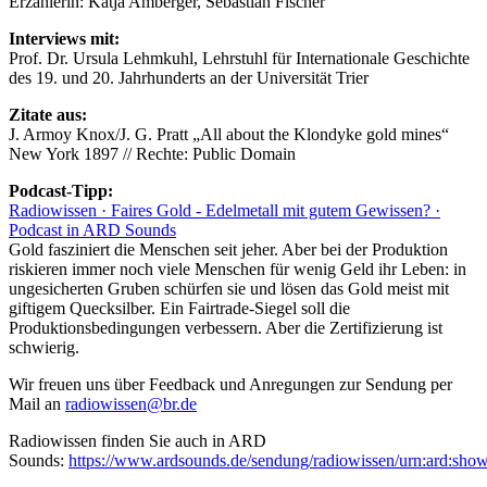
Erzählerin: Katja Amberger, Sebastian Fischer
Interviews mit:
Prof. Dr. Ursula Lehmkuhl, Lehrstuhl für Internationale Geschichte
des 19. und 20. Jahrhunderts an der Universität Trier
Zitate aus:
J. Armoy Knox/J. G. Pratt „All about the Klondyke gold mines“
New York 1897 // Rechte: Public Domain
Podcast-Tipp:
Radiowissen · Faires Gold - Edelmetall mit gutem Gewissen? ·
Podcast in ARD Sounds
Gold fasziniert die Menschen seit jeher. Aber bei der Produktion
riskieren immer noch viele Menschen für wenig Geld ihr Leben: in
ungesicherten Gruben schürfen sie und lösen das Gold meist mit
giftigem Quecksilber. Ein Fairtrade-Siegel soll die
Produktionsbedingungen verbessern. Aber die Zertifizierung ist
schwierig.
Wir freuen uns über Feedback und Anregungen zur Sendung per
Mail an
radiowissen@br.de
Radiowissen finden Sie auch in ARD
Sounds:
https://www.ardsounds.de/sendung/radiowissen/urn:ard:sho