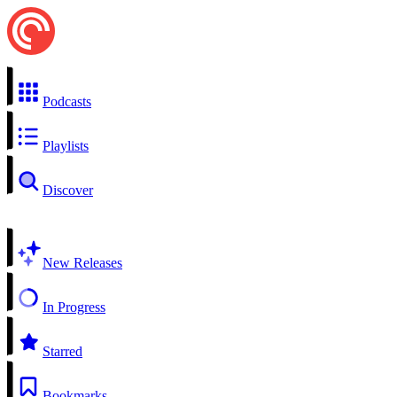
Podcasts
Playlists
Discover
New Releases
In Progress
Starred
Bookmarks