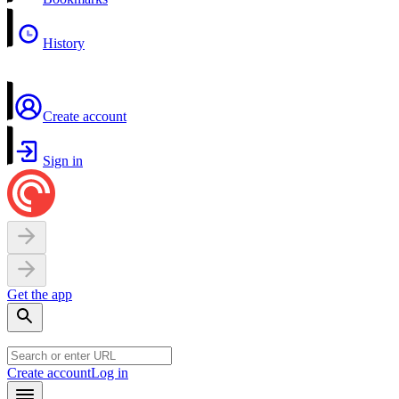
History
Create account
Sign in
Get the app
Create account
Log in