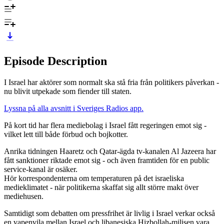
Episode Description
I Israel har aktörer som normalt ska stå fria från politikers påverkan -
nu blivit utpekade som fiender till staten.
Lyssna på alla avsnitt i Sveriges Radios app.
På kort tid har flera mediebolag i Israel fått regeringen emot sig -
vilket lett till både förbud och bojkotter.
Anrika tidningen Haaretz och Qatar-ägda tv-kanalen Al Jazeera har
fått sanktioner riktade emot sig - och även framtiden för en public
service-kanal är osäker.
Hör korrespondenterna om temperaturen på det israeliska
medieklimatet - när politikerna skaffat sig allt större makt över
mediehusen.
Samtidigt som debatten om pressfrihet är livlig i Israel verkar också
en vapenvila mellan Israel och libanesiska Hizbollah-milisen vara