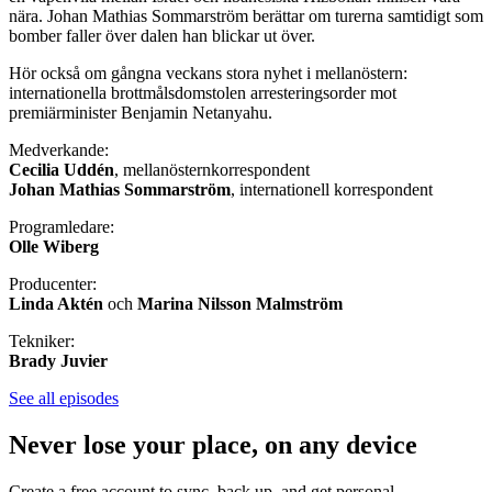
nära. Johan Mathias Sommarström berättar om turerna samtidigt som
bomber faller över dalen han blickar ut över.
Hör också om gångna veckans stora nyhet i mellanöstern:
internationella brottmålsdomstolen arresteringsorder mot
premiärminister Benjamin Netanyahu.
Medverkande:
Cecilia Uddén
, mellanösternkorrespondent
Johan Mathias Sommarström
, internationell korrespondent
Programledare:
Olle Wiberg
Producenter:
Linda Aktén
och
Marina Nilsson Malmström
Tekniker:
Brady Juvier
See all episodes
Never lose your place, on any device
Create a free account to sync, back up, and get personal