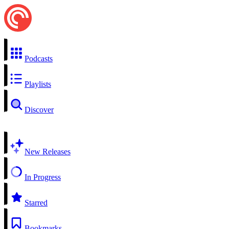
Podcasts
Playlists
Discover
New Releases
In Progress
Starred
Bookmarks