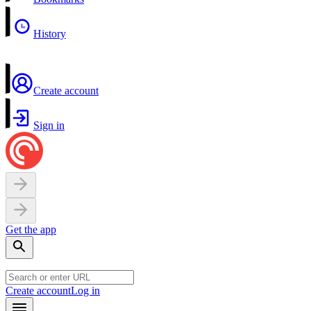
History
Create account
Sign in
Get the app
Create account
Log in