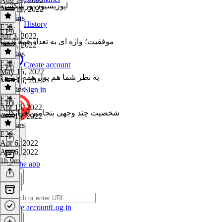
Aug 19, 2022
اپوزیسیون ورشکسته
Aug 19, 2022
32 mins
History
E23
·
E22
Jun 3, 2022
موفقیت؛ واژه ای به تعداد همه آدمها
Jun 3, 2022
45 mins
E22
·
Create account
E21
May 15, 2022
به نظر شما هم پول همه چیزه؟
May 15, 2022
48 mins
Sign in
E21
·
E20
Apr 15, 2022
شخصیت چند وجهی بنجامين فرانکلین
Apr 15, 2022
37 mins
E20
·
Apr 6, 2022
Apr 6, 2022
1h 9m
Get the app
Create account
Log in