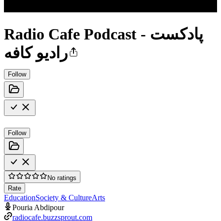
Radio Cafe Podcast - پادکست
راديو کافه
Follow
Follow
No ratings
Rate
Education
Society & Culture
Arts
Pouria Abdipour
radiocafe.buzzsprout.com