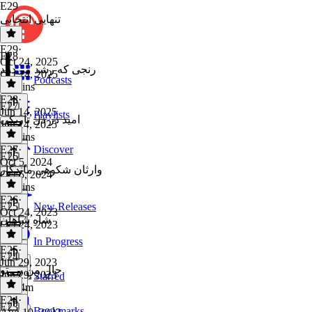
E29
تنهایی انتخابی
E29
·
E28
Oct 24, 2025
رنجی که رشد می‌دهد
Oct 24, 2025
Podcasts
22 mins
E28
·
E27
Jun 14, 2025
Playlists
امید در دل تاریکی
Jun 14, 2025
39 mins
E27
·
Discover
E26
Oct 5, 2024
وارثان شکوهی ماندگار
Oct 5, 2024
54 mins
E26
·
E25
New Releases
Oct 24, 2023
شاهِ شاهان
Oct 24, 2023
1 hr
In Progress
E25
·
E24
Jun 29, 2023
حالِ منِ بی تو
Jun 29, 2023
Starred
1h 24m
E24
·
E23
Bookmarks