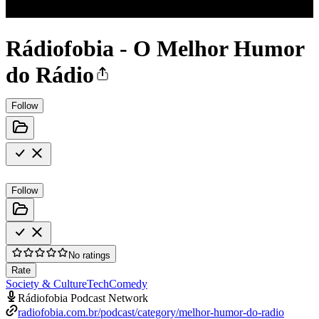
Rádiofobia - O Melhor Humor
do Rádio
Follow
Follow
No ratings
Rate
Society & Culture
Tech
Comedy
Rádiofobia Podcast Network
radiofobia.com.br/podcast/category/melhor-humor-do-radio