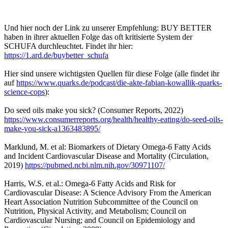
Und hier noch der Link zu unserer Empfehlung: BUY BETTER
haben in ihrer aktuellen Folge das oft kritisierte System der
SCHUFA durchleuchtet. Findet ihr hier:
https://1.ard.de/buybetter_schufa
Hier sind unsere wichtigsten Quellen für diese Folge (alle findet ihr
auf
https://www.quarks.de/podcast/die-akte-fabian-kowallik-quarks-
science-cops
):
Do seed oils make you sick? (Consumer Reports, 2022)
https://www.consumerreports.org/health/healthy-eating/do-seed-oils-
make-you-sick-a1363483895/
Marklund, M. et al: Biomarkers of Dietary Omega-6 Fatty Acids
and Incident Cardiovascular Disease and Mortality (Circulation,
2019)
https://pubmed.ncbi.nlm.nih.gov/30971107/
Harris, W.S. et al.: Omega-6 Fatty Acids and Risk for
Cardiovascular Disease: A Science Advisory From the American
Heart Association Nutrition Subcommittee of the Council on
Nutrition, Physical Activity, and Metabolism; Council on
Cardiovascular Nursing; and Council on Epidemiology and