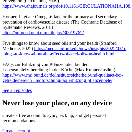
Prevention (Circulation, 2009)
https://www.ahajournals.org/doi/10.1161/CIRCULATIONAHA.108
Hooper, L. et al.: Omega-6 fats for the primary and secondary
prevention of cardiovascular disease (The Cochrane Database of
Systematic Reviews, 2018)
https://pubmed.ncbi.nlm.nih.gov/30019765/
Five things to know about seed oils and your health (Stanford
Medicine, 2025)
https://med.stanford.edu/news/insights/2025/03/5-
things-to-know-about-the-effects-of-seed-oils-on-health.html
FAQs zur Erhitzung von Pflanzenölen bei der
Lebensmittelzubereitung in der Küche (Max Rubner-Institut)
https://www.mri.bund.de/de/institute/sicherheit-und-qualitaet-bei-
getreide/bereich-lipidforschung/faq-erhitzung-pflanzenoele/
See all episodes
Never lose your place, on any device
Create a free account to sync, back up, and get personal
recommendations.
Create account