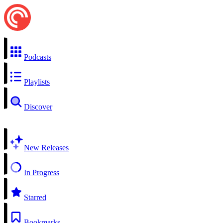
Podcasts
Playlists
Discover
New Releases
In Progress
Starred
Bookmarks