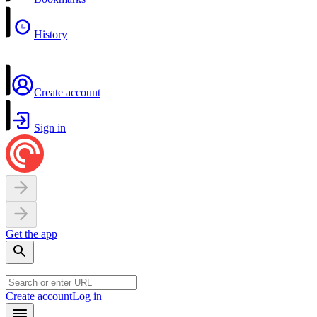
History
Create account
Sign in
Get the app
Create account
Log in