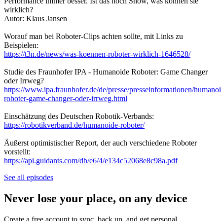
Performance immer besser. Ist das noch Show, was können sie
wirklich?
Autor: Klaus Jansen
Worauf man bei Roboter-Clips achten sollte, mit Links zu
Beispielen:
https://t3n.de/news/was-koennen-roboter-wirklich-1646528/
Studie des Fraunhofer IPA - Humanoide Roboter: Game Changer
oder Irrweg?
https://www.ipa.fraunhofer.de/de/presse/presseinformationen/humano
roboter-game-changer-oder-irrweg.html
Einschätzung des Deutschen Robotik-Verbands:
https://robotikverband.de/humanoide-roboter/
Äußerst optimistischer Report, der auch verschiedene Roboter
vorstellt:
https://api.guidants.com/db/e6/4/e134c52068e8c98a.pdf
See all episodes
Never lose your place, on any device
Create a free account to sync, back up, and get personal