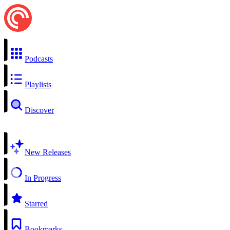
Podcasts
Playlists
Discover
New Releases
In Progress
Starred
Bookmarks