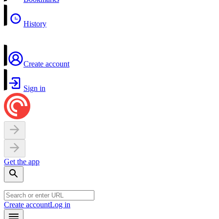
History
Create account
Sign in
Get the app
Create account
Log in