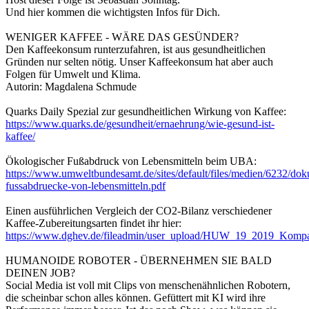
Und hier kommen die wichtigsten Infos für Dich.
WENIGER KAFFEE - WÄRE DAS GESÜNDER?
Den Kaffeekonsum runterzufahren, ist aus gesundheitlichen
Gründen nur selten nötig. Unser Kaffeekonsum hat aber auch
Folgen für Umwelt und Klima.
Autorin: Magdalena Schmude
Quarks Daily Spezial zur gesundheitlichen Wirkung von Kaffee:
https://www.quarks.de/gesundheit/ernaehrung/wie-gesund-ist-
kaffee/
Ökologischer Fußabdruck von Lebensmitteln beim UBA:
https://www.umweltbundesamt.de/sites/default/files/medien/6232/do
fussabdruecke-von-lebensmitteln.pdf
Einen ausführlichen Vergleich der CO2-Bilanz verschiedener
Kaffee-Zubereitungsarten findet ihr hier:
https://www.dghev.de/fileadmin/user_upload/HUW_19_2019_Kompa
HUMANOIDE ROBOTER - ÜBERNEHMEN SIE BALD
DEINEN JOB?
Social Media ist voll mit Clips von menschenähnlichen Robotern,
die scheinbar schon alles können. Gefüttert mit KI wird ihre