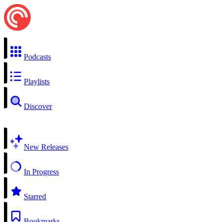
Podcasts
Playlists
Discover
New Releases
In Progress
Starred
Bookmarks