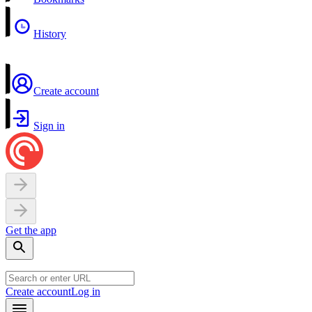
History
Create account
Sign in
Get the app
Create account
Log in