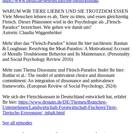
https://www.dgsm.de/gesellschaft/die-dgsm/kontakt
WARUM WIR TIERE LIEBEN UND SIE TROTZDEM ESSEN
Viele Menschen lehnen es ab, Tiere zu töten, und essen gleichzeitig
Fleisch. Dieses Phänomen wird in der Psychologie als „Fleisch-
Paradox“ bezeichnet. Wie gehen wir damit um?
Autorin: Claudia Wiggenbröker
Mehr über das “Fleisch-Paradox” könnt Ihr hier nachlesen: Bastian
& Loughnan: Resolving the Meat-Paradox: A Motivational Account
of Morally Troublesome Behavior and Its Maintenance. (Personality
and Social Psychology Review 2016)
Mehr zum Thema Dissonanz und Fleisch-Paradox findet Ihr hier:
Buttlar et al.: The model of ambivalent choice and dissonant
commitment: An integration of dissonance and ambivalence
frameworks. (European Review of Social Psychology, 2024)
Wie sich der Fleischkonsum in Deutschland entwickelt hat, erfahrt
Ihr hier:
https://www.destatis.de/DE/Themen/Branchen-
Unternehmen/Landwirtschaft-Forstwirtschaft-Fischerei/Tiere-
Tierische-Erzeugung/_inhalt.html
See all episodes