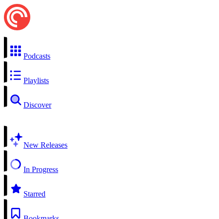
Podcasts
Playlists
Discover
New Releases
In Progress
Starred
Bookmarks