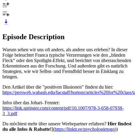
Episode Description
Warum sehen wir uns oft anders, als andere uns erleben? In dieser
Folge beleuchtet Franca typische Verzerrungen wie den „blinden
Fleck“ oder den Spotlight-Effekt, und berichtet von überraschenden
Erkenntnissen aus der Forschung. Und außerdem gibt es natürlich
Strategien, wie wir Selbst- und Fremdbild besser in Einklang zu
bringen.
Den Artikel über die "positiven Illusionen" findest du hier:
https://persweb.wabash.edu/facstaff/hortonr/articles%20for%20cla
Infos über das Johari- Fenster:
https://link.springer.com/content/pdf/10.1007/978-3-658-07938-
3_3.pdf
Du möchtest mehr über unsere Werbepartner erfahren?
Hier findest
du alle Infos & Rabatte!
](
https://linktr.ee/psychologietogo
))