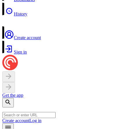
History
Create account
Sign in
Get the app
Create account
Log in