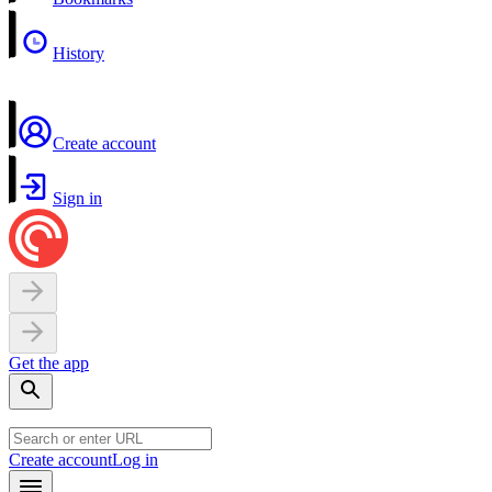
History
Create account
Sign in
Get the app
Create account
Log in