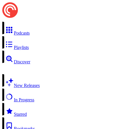
Podcasts
Playlists
Discover
New Releases
In Progress
Starred
Bookmarks