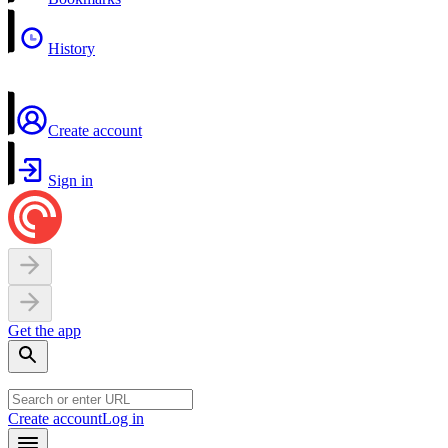
History
Create account
Sign in
Get the app
Create account
Log in