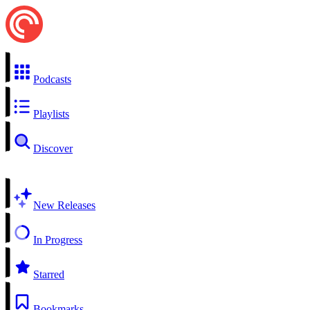
Podcasts
Playlists
Discover
New Releases
In Progress
Starred
Bookmarks