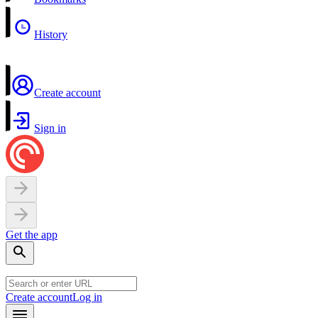
History
Create account
Sign in
Get the app
Create account
Log in