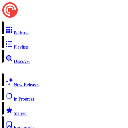
Podcasts
Playlists
Discover
New Releases
In Progress
Starred
Bookmarks