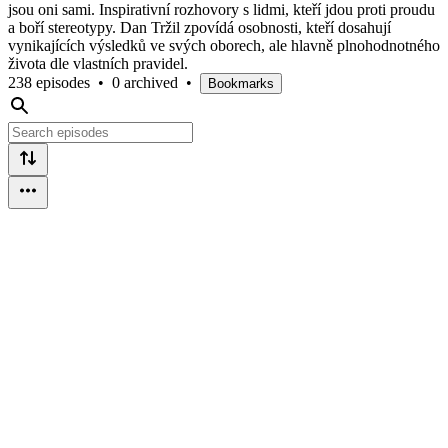
jsou oni sami. Inspirativní rozhovory s lidmi, kteří jdou proti proudu
a boří stereotypy. Dan Tržil zpovídá osobnosti, kteří dosahují
vynikajících výsledků ve svých oborech, ale hlavně plnohodnotného
života dle vlastních pravidel.
238 episodes
•
0 archived
•
Bookmarks