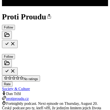
Proti Proudu
Follow
Follow
No ratings
Rate
Society & Culture
Dan Tržil
protiproudu.cz
Fortnightly podcast.
Next episode on
Thursday, August 20
.
Český podcast pro ty, kteří věří, že jediným limitem jejich života