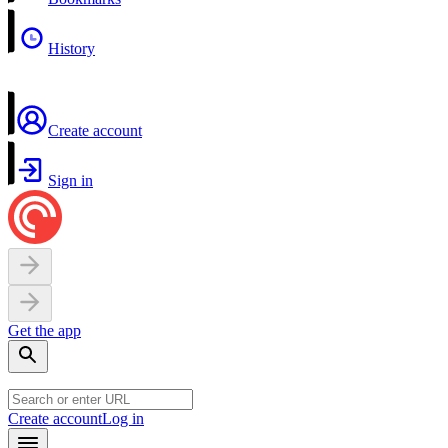
History
Create account
Sign in
Get the app
Create account
Log in