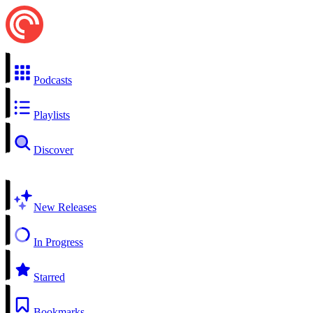
Podcasts
Playlists
Discover
New Releases
In Progress
Starred
Bookmarks