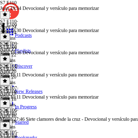
S7 E110
Juan 19:34 Devocional y versículo para memorizar
S7 E110
·
S7 E109
April 24
Juan 19:30 Devocional y versículo para memorizar
April 24
Podcasts
23 mins
S7 E109
·
S7 E108
April 22
Playlists
Juan 18:36 Devocional y versículo para memorizar
April 22
35 mins
S7 E108
·
Discover
S7 E107
April 20
Juan 18:11 Devocional y versículo para memorizar
April 20
16 mins
S7 E107
·
S7 E106
New Releases
April 18
Juan 10:11 Devocional y versículo para memorizar
April 18
23 mins
In Progress
S7 E106
·
S7 E105
April 16
Mateo 27:46 Siete clamores desde la cruz - Devocional y versículo pa
April 16
Starred
12 mins
S7 E105
·
S7 E104
Bookmarks
April 16