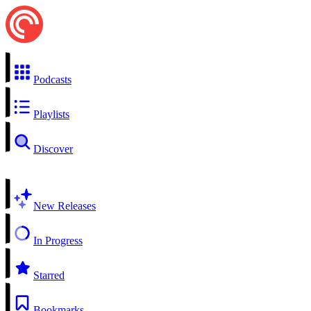
Podcasts
Playlists
Discover
New Releases
In Progress
Starred
Bookmarks