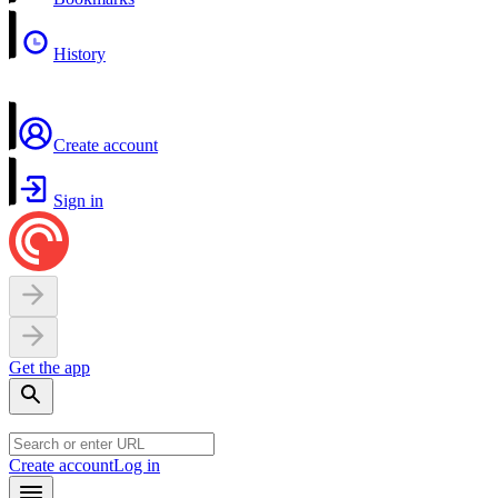
History
Create account
Sign in
Get the app
Create account
Log in