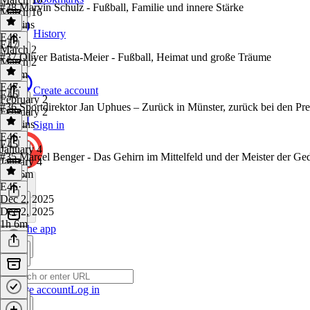
#38 Marvin Schulz - Fußball, Familie und innere Stärke
March 16
19 mins
History
E48
·
E47
March 2
#37 Oliver Batista-Meier - Fußball, Heimat und große Träume
March 2
1h 8m
E47
·
Create account
E46
February 2
#36 Sportdirektor Jan Uphues – Zurück in Münster, zurück bei den Pr
February 2
56 mins
Sign in
E46
·
E45
January 4
#35 Marcel Benger - Das Gehirn im Mittelfeld und der Meister der Ge
January 4
1h 16m
E45
·
Dec 2, 2025
Dec 2, 2025
1h 6m
Get the app
Create account
Log in