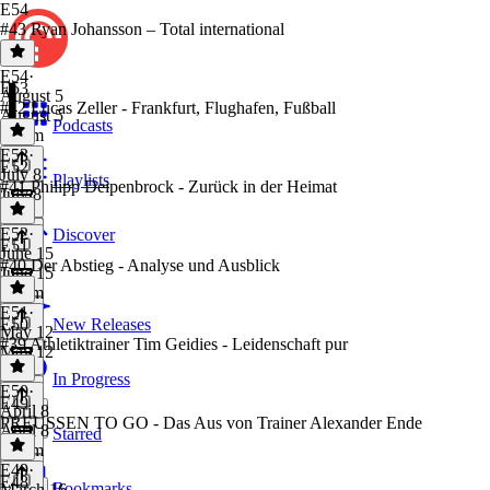
E54
#43 Ryan Johansson – Total international
E54
·
E53
August 5
#42 Lucas Zeller - Frankfurt, Flughafen, Fußball
August 5
Podcasts
1h 6m
E53
·
E52
July 8
Playlists
#41 Philipp Deipenbrock - Zurück in der Heimat
July 8
1 hr
E52
·
Discover
E51
June 15
#40 Der Abstieg - Analyse und Ausblick
June 15
1h 1m
E51
·
E50
New Releases
May 12
#39 Athletiktrainer Tim Geidies - Leidenschaft pur
May 12
1 hr
In Progress
E50
·
E49
April 8
PREUSSEN TO GO - Das Aus von Trainer Alexander Ende
April 8
Starred
1h 8m
E49
·
E48
Bookmarks
March 16