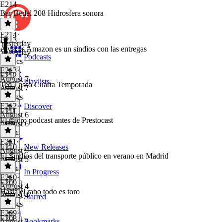
E214
Bar Bedel 208 Hidrosfera sonora
E214
·
E213
Yesterday
A veces Amazon es un sindios con las entregas
Yesterday
Podcasts
58 secs
E213
·
E212
August 7
Playlists
Ted Lasso Cuarta Temporada
August 7
59 secs
E212
·
Discover
E211
August 6
El micro podcast antes de Prestocast
August 6
1 min
E211
·
E210
New Releases
August 5
El Sindios del transporte público en verano en Madrid
August 5
1 min
In Progress
E210
·
E209
August 4
Hasta el rabo todo es toro
August 4
Starred
58 secs
E209
·
E208
Bookmarks
August 3