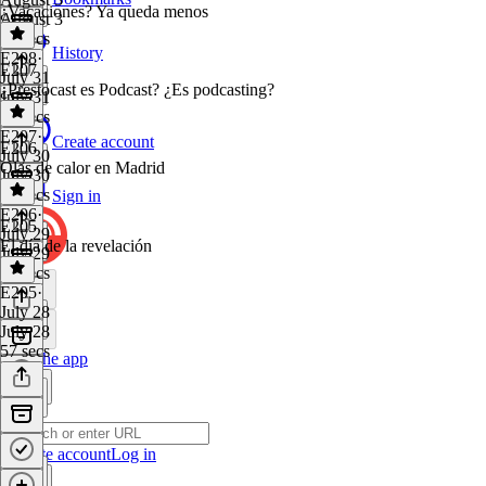
¿Vacaciones? Ya queda menos
August 3
59 secs
History
E208
·
E207
July 31
¿Prestocast es Podcast? ¿Es podcasting?
July 31
58 secs
E207
·
Create account
E206
July 30
Olas de calor en Madrid
July 30
59 secs
Sign in
E206
·
E205
July 29
El día de la revelación
July 29
59 secs
E205
·
July 28
July 28
57 secs
Get the app
Create account
Log in