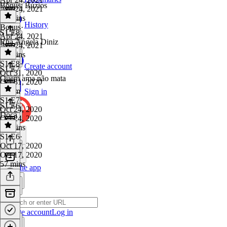
Bônus: Búzios
Apr 24, 2021
20 mins
History
Bonus
·
S1 E8
Apr 24, 2021
Rua Ângela Diniz
Apr 24, 2021
23 mins
S1 E8
·
Create account
S1 E7
Oct 31, 2020
Quem ama não mata
Oct 31, 2020
1h 4m
Sign in
S1 E7
·
S1 E6
Oct 24, 2020
Doca
Oct 24, 2020
55 mins
S1 E6
·
Oct 17, 2020
Oct 17, 2020
57 mins
Get the app
Create account
Log in