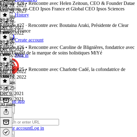
Episode #28 • Rencontre avec Helen Zeitoun, CEO & Founder Datae
Mar 29, 2023
Humanum, ex-CEO Ipsos France et Global CEO Ipsos Sciences
Mar 29, 2023
History
27 mins
S1 E27
S1 E28
·
Episode #27 · Rencontre avec Boutaina Araki, Présidente de Clear
Dec 9, 2022
Channel France
Dec 9, 2022
32 mins
Create account
S1 E26
S1 E27
·
Episode #26 • Rencontre avec Caroline de Blignières, fondatrice avec
Dec 6, 2022
Anna Oualid de la marque de soins holistiques MiYé
Dec 6, 2022
Sign in
33 mins
S1 E25
S1 E26
·
Episode #25 • Rencontre avec Charlotte Cadé, la cofondatrice de
Mar 16, 2022
Selency
Mar 16, 2022
30 mins
S1 E25
·
Dec 9, 2021
Dec 9, 2021
Get the app
30 mins
Create account
Log in