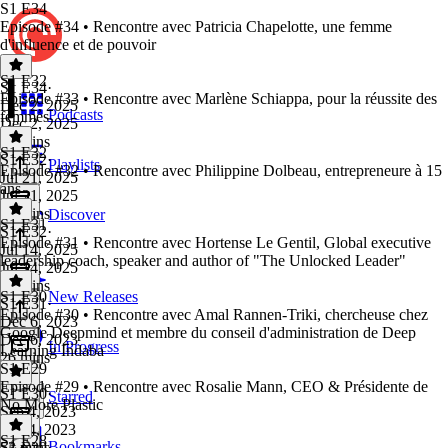
S1 E34
Episode #34 • Rencontre avec Patricia Chapelotte, une femme
d'influence et de pouvoir
S1 E32
S1 E34
·
Episode #33 • Rencontre avec Marlène Schiappa, pour la réussite des
Dec 2, 2025
Podcasts
femmes
Dec 2, 2025
23 mins
S1 E32
S1 E32
·
Playlists
Episode #32 • Rencontre avec Philippine Dolbeau, entrepreneure à 15
Jul 21, 2025
ans
Jul 21, 2025
23 mins
Discover
S1 E31
S1 E32
·
Episode #31 • Rencontre avec Hortense Le Gentil, Global executive
Jul 14, 2025
leadership coach, speaker and author of "The Unlocked Leader"
Jul 14, 2025
39 mins
S1 E30
New Releases
S1 E31
·
Episode #30 • Rencontre avec Amal Rannen-Triki, chercheuse chez
Dec 6, 2023
Google Deepmind et membre du conseil d'administration de Deep
Dec 6, 2023
In Progress
Learning Indaba
26 mins
S1 E29
Episode #29 • Rencontre avec Rosalie Mann, CEO & Présidente de
S1 E30
·
Starred
No More Plastic
Sep 4, 2023
Sep 4, 2023
S1 E28
Bookmarks
53 mins
S1 E29
·