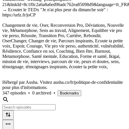
21&linkId=8c1f0c2a6a8a6ed96adc762ea85098d9&language=fr_FR&re
→ Ecouter le TEDx "Je n'ai plus peur du dimanche soir" :
https://urlz.fr/joCP
Changement de vie, Oser, Reconversion Pro, Déviations, Nouvelle
vie, Métamorphose, Sens au travail, Alignement, Equilibre vie pro
vie perso, Réussite, Transition Pro, Carrière, Rebondir,
OserChanger, Changer de vie, Parcours inspirants, Ecoute ta petite
voix, Espoir, Courage, Vie pro vie perso, authenticité, vulnérabilité,
Résilience, Confiance en soi, Coaching, Bien être, Burnout,
Metamorphose, Santé mentale, Education, Forme et santé, Ikigai,
mission de vie, interviews, parcours de vie, peurs et doutes, sens,
témoignage, témoignages inspirants, écouter ta petite voix,
Hébergé par Ausha. Visitez ausha.co/fr/politique-de-confidentialite
pour plus d'informations.
347 episodes
•
0 archived
•
Bookmarks