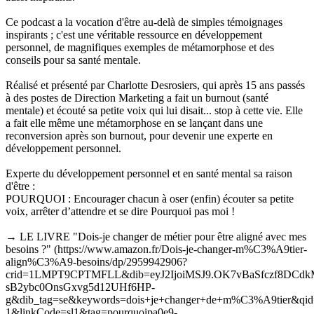
Ce podcast a la vocation d'être au-delà de simples témoignages
inspirants ; c'est une véritable ressource en développement
personnel, de magnifiques exemples de métamorphose et des
conseils pour sa santé mentale.
Réalisé et présenté par Charlotte Desrosiers, qui après 15 ans passés
à des postes de Direction Marketing a fait un burnout (santé
mentale) et écouté sa petite voix qui lui disait... stop à cette vie. Elle
a fait elle même une métamorphose en se lançant dans une
reconversion après son burnout, pour devenir une experte en
développement personnel.
Experte du développement personnel et en santé mental sa raison
d'être :
POURQUOI : Encourager chacun à oser (enfin) écouter sa petite
voix, arrêter d’attendre et se dire Pourquoi pas moi !
→ LE LIVRE "Dois-je changer de métier pour être aligné avec mes
besoins ?" (https://www.amazon.fr/Dois-je-changer-m%C3%A9tier-
align%C3%A9-besoins/dp/2959942906?
crid=1LMPT9CPTMFLL&dib=eyJ2IjoiMSJ9.OK7vBaSfczf8DCd
sB2ybc0OnsGxvg5d12UHf6HP-
g&dib_tag=se&keywords=dois+je+changer+de+m%C3%A9tier&qid=
1&linkCode=sl1&tag=pourquoipa0e9-